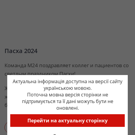
Пасха 2024
Команда М24 поздравляет коллег и пациентов со
светлым праздником Пасхи!
Актуальна інформація доступна на версії сайту
Желаем вам и вашим родным ощущать полноту
українською мовою.
Поточна мовна версія сторінки не
жизни и тепло. Здоровья, мира, любви,
підтримується та її дані можуть бути не
благополучия!
оновлені.
Перейти на актуальну сторінку
Назад