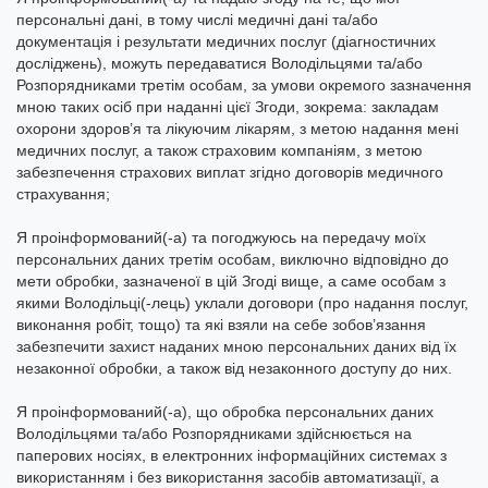
персональні дані, в тому числі медичні дані та/або
документація і результати медичних послуг (діагностичних
досліджень), можуть передаватися Володільцями та/або
Розпорядниками третім особам, за умови окремого зазначення
мною таких осіб при наданні цієї Згоди, зокрема: закладам
охорони здоров’я та лікуючим лікарям, з метою надання мені
медичних послуг, а також страховим компаніям, з метою
забезпечення страхових виплат згідно договорів медичного
страхування;
Я проінформований(-а) та погоджуюсь на передачу моїх
персональних даних третім особам, виключно відповідно до
мети обробки, зазначеної в цій Згоді вище, а саме особам з
якими Володільці(-лець) уклали договори (про надання послуг,
виконання робіт, тощо) та які взяли на себе зобов’язання
забезпечити захист наданих мною персональних даних від їх
незаконної обробки, а також від незаконного доступу до них.
Я проінформований(-а), що обробка персональних даних
Володільцями та/або Розпорядниками здійснюється на
паперових носіях, в електронних інформаційних системах з
використанням і без використання засобів автоматизації, а