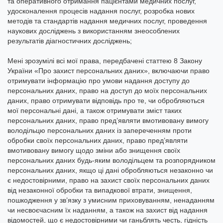
та оперативного отримання пацієнтами медичних послуг,
удосконалення процесів надання послуг, розробка нових
методів та стандартів надання медичних послуг, проведення
наукових досліджень з використанням знеособлених
результатів діагностичних досліджень;
Мені зрозумілі всі мої права, передбачені статтею 8 Закону
України «Про захист персональних даних», включаючи право
отримувати інформацію про умови надання доступу до
персональних даних, право на доступ до моїх персональних
даних, право отримувати відповідь про те, чи обробляються
мої персональні дані, а також отримувати зміст таких
персональних даних, право пред’являти вмотивовану вимогу
володільцю персональних даних із запереченням проти
обробки своїх персональних даних, право пред’являти
вмотивовану вимогу щодо зміни або знищення своїх
персональних даних будь-яким володільцем та розпорядником
персональних даних, якщо ці дані обробляються незаконно чи
є недостовірними, право на захист своїх персональних даних
від незаконної обробки та випадкової втрати, знищення,
пошкодження у зв’язку з умисним приховуванням, ненаданням
чи несвоєчасним їх наданням, а також на захист від надання
відомостей, що є недостовірними чи ганьблять честь, гідність