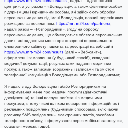
https://www.mrt-m24.com/contacts
, надалі – «Діагностичні
центри», а усі разом – «Володільці», а також фізичним-особам
підприємцям і юридичним особам, які здійснюють обробку
персональних даних від імені Володільців, повний перелік яких
розміщено за посиланням:
https://mrt-m24.com/partners/
,
надалі разом – «Розпорядники», згоду на обробку
персональних даних, що обмежуються обсягом персональних
даних, які надаються мною при створенні персонального
електронного кабінету пацієнта та реєстрації на веб-сайті
https://www.mrt-m24.com/results
(далі – «Веб-сайт»),
оформленні замовлення (у будь-який спосіб), складанні
медичної документації, результатами надання медичних
послуг, а також записами зображень і записами та змістом
телефонної комунікації з Володільцями або Розпорядниками;
Я надаю згоду Володільцям та/або Розпорядникам на
інформування мене про медичні послуги (діагностичні
дослідження) та інші послуги пов’язані з медичними
послугами, в тому числі шляхом поширення інформаційних і
рекламних повідомлень (будь-якими способами, включаючи
розсилку SMS повідомлень, електронних листів, засобами
телефонного зв’язку, інформування через мобільні застосунки,
соціальні мережі, тощо);