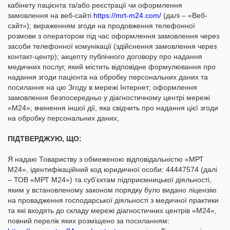
кабінету пацієнта та/або реєстрації чи оформлення
замовлення на веб-сайті
https://mrt-m24.com/
(далі – «Веб-
сайт»); вираженням згоди на продовження телефонної
розмови з оператором під час оформлення замовлення через
засоби телефонної комунікації (здійснення замовлення через
контакт-центр); акцепту публічного договору про надання
медичних послуг, який містить відповідне формулювання про
надання згоди пацієнта на обробку персональних даних та
посилання на цю Згоду в мережі Інтернет; оформлення
замовлення безпосередньо у діагностичному центрі мережі
«М24»; вчинення іншої дії, яка свідчить про надання цієї згоди
на обробку персональних даних,
ПІДТВЕРДЖУЮ, ЩО:
Я надаю Товариству з обмеженою відповідальністю «МРТ
М24», ідентифікаційний код юридичної особи: 44447574 (далі
– ТОВ «МРТ М24») та суб’єктам підприємницької діяльності,
яким у встановленому законом порядку було видано ліцензію
на провадження господарської діяльності з медичної практики
та які входять до складу мережі діагностичних центрів «М24»,
повний перелік яких розміщено за посиланням: