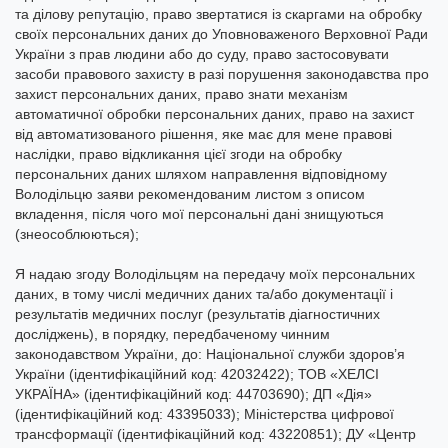
та ділову репутацію, право звертатися із скаргами на обробку
своїх персональних даних до Уповноваженого Верховної Ради
України з прав людини або до суду, право застосовувати
засоби правового захисту в разі порушення законодавства про
захист персональних даних, право знати механізм
автоматичної обробки персональних даних, право на захист
від автоматизованого рішення, яке має для мене правові
наслідки, право відкликання цієї згоди на обробку
персональних даних шляхом направлення відповідному
Володільцю заяви рекомендованим листом з описом
вкладення, після чого мої персональні дані знищуються
(знеособлюються);
Я надаю згоду Володільцям на передачу моїх персональних
даних, в тому числі медичних даних та/або документації і
результатів медичних послуг (результатів діагностичних
досліджень), в порядку, передбаченому чинним
законодавством України, до: Національної служби здоров’я
України (ідентифікаційний код: 42032422); ТОВ «ХЕЛСІ
УКРАЇНА» (ідентифікаційний код: 44703690); ДП «Дія»
(ідентифікаційний код: 43395033); Міністерства цифрової
трансформації (ідентифікаційний код: 43220851); ДУ «Центр