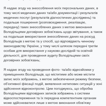
Я надаю згоду на знеособлення моїх персональних даних, в
тому числі медичних даних та/або документації і результатів
медичних послуг (результатів діагностичних досліджень) та
подальше поширення (розповсюдження, реалізацію,
передачу) таких знеособлених даних з метою виконання
Володільцями договірних зобов’язань щодо звітування, а також
на подальше використання знеособлених даних на розсуд
Володільців з метою та у спосіб, що відповідають чинному
законодавству України, у тому числі шляхом передачі третім
особам для використання у науково-дослідній та освітній
діяльності, для проведення аудиту Володільцями своїх
договірних зобов’язань;
Я надаю згоду на проведення фото- та/або відеозйомки у
приміщеннях Володільців, що міститиме або може містити
запис моїх зображень, з метою забезпечення режиму безпеки,
об’єктивної фіксації подій, виявлення нетипових ситуацій у зоні
здійснення відеоконтролю. Цим погоджуюсь, що обробка
Володільцями відповідних записів зображень з системи
відеоспостереження та їх передача компетентним органам
може здійснюватися лише з метою виконання обов’язку