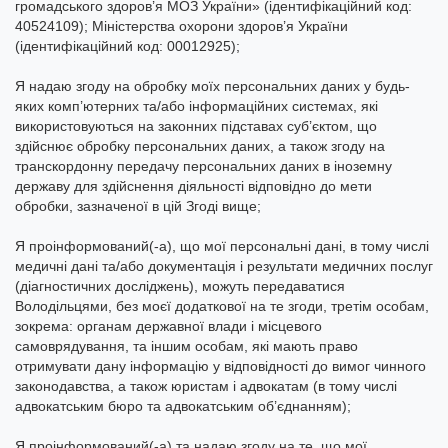
громадського здоров’я МОЗ України» (ідентифікаційний код:
40524109); Міністерства охорони здоров’я України
(ідентифікаційний код: 00012925);
Я надаю згоду на обробку моїх персональних даних у будь-
яких комп’ютерних та/або інформаційних системах, які
використовуються на законних підставах суб’єктом, що
здійснює обробку персональних даних, а також згоду на
транскордонну передачу персональних даних в іноземну
державу для здійснення діяльності відповідно до мети
обробки, зазначеної в цій Згоді вище;
Я проінформований(-а), що мої персональні дані, в тому числі
медичні дані та/або документація і результати медичних послуг
(діагностичних досліджень), можуть передаватися
Володільцями, без моєї додаткової на те згоди, третім особам,
зокрема: органам державної влади і місцевого
самоврядування, та іншим особам, які мають право
отримувати дану інформацію у відповідності до вимог чинного
законодавства, а також юристам і адвокатам (в тому числі
адвокатським бюро та адвокатським об’єднанням);
Я проінформований(-а) та надаю згоду на те, що мої