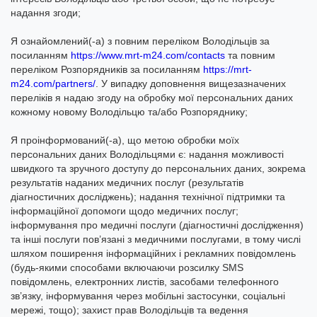
надання згоди;
Я ознайомлений(-а) з повним переліком Володільців за
посиланням
https://www.mrt-m24.com/contacts
та повним
переліком Розпорядників за посиланням
https://mrt-
m24.com/partners/
. У випадку доповнення вищезазначених
переліків я надаю згоду на обробку мої персональних даних
кожному новому Володільцю та/або Розпоряднику;
Я проінформований(-а), що метою обробки моїх
персональних даних Володільцями є: надання можливості
швидкого та зручного доступу до персональних даних, зокрема
результатів наданих медичних послуг (результатів
діагностичних досліджень); надання технічної підтримки та
інформаційної допомоги щодо медичних послуг;
інформування про медичні послуги (діагностичні дослідження)
та інші послуги пов’язані з медичними послугами, в тому числі
шляхом поширення інформаційних і рекламних повідомлень
(будь-якими способами включаючи розсилку SMS
повідомлень, електронних листів, засобами телефонного
зв’язку, інформування через мобільні застосунки, соціальні
мережі, тощо); захист прав Володільців та ведення