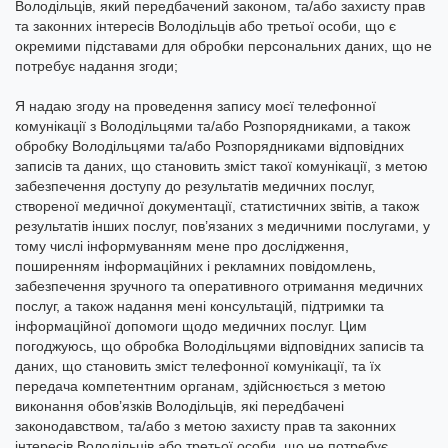
Володільців, який передбачений законом, та/або захисту прав
та законних інтересів Володільців або третьої особи, що є
окремими підставами для обробки персональних даних, що не
потребує надання згоди;
Я надаю згоду на проведення запису моєї телефонної
комунікації з Володільцями та/або Розпорядниками, а також
обробку Володільцями та/або Розпорядниками відповідних
записів та даних, що становить зміст такої комунікації, з метою
забезпечення доступу до результатів медичних послуг,
створеної медичної документації, статистичних звітів, а також
результатів інших послуг, пов’язаних з медичними послугами, у
тому числі інформуванням мене про дослідження,
поширенням інформаційних і рекламних повідомлень,
забезпечення зручного та оперативного отримання медичних
послуг, а також надання мені консультацій, підтримки та
інформаційної допомоги щодо медичних послуг. Цим
погоджуюсь, що обробка Володільцями відповідних записів та
даних, що становить зміст телефонної комунікації, та їх
передача компетентним органам, здійснюється з метою
виконання обов’язків Володільців, які передбачені
законодавством, та/або з метою захисту прав та законних
інтересів Володільців або третьої особи, що не потребує