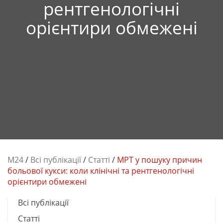
рентгенологічні
орієнтири обмежені
М24
/
Всі публікації
/
Cтатті
/
МРТ у пошуку причин
больової кукси: коли клінічні та рентгенологічні
орієнтири обмежені
Всі публікації
Cтатті