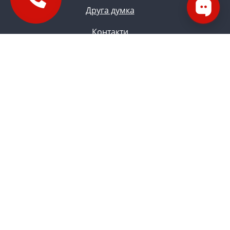
Друга думка
Контакти
Блог
Кар`єра
Запис онлайн
Кар'єра в М24
Інтернатура
Зворотній зв'язок
Наші партнери
Клінічні дослідження(CRO)
© 2009 - 2026 ТОВ «МНТ»