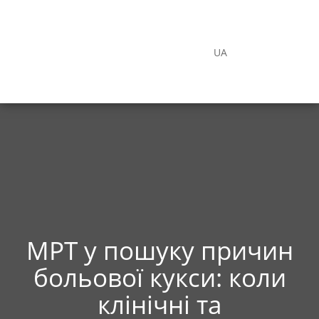
UA
МРТ у пошуку причин
больової кукси: коли
клінічні та