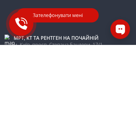
МРТ, КТ ТА РЕНТГЕН НА ПОЧАЙНІЙ
м. Київ, просп. Степана Бандери, 17/1
МРТ НА CОЛОМ’ЯНЦІ
м. Київ, вул. Авіаконструктора Антонова, 13
МРТ ТА РЕНТГЕН НА ПЕЧЕРСЬКУ
м.Київ, вул. Професора Підвисоцького, 16-Б
ТЕЛЕФОН
+38 044 392-33-93