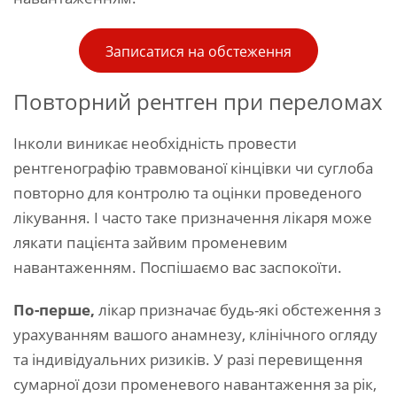
Записатися на обстеження
Повторний рентген при переломах
Інколи виникає необхідність провести
рентгенографію травмованої кінцівки чи суглоба
повторно для контролю та оцінки проведеного
лікування. І часто таке призначення лікаря може
лякати пацієнта зайвим променевим
навантаженням. Поспішаємо вас заспокоїти.
По-перше,
лікар призначає будь-які обстеження з
урахуванням вашого анамнезу, клінічного огляду
та індивідуальних ризиків. У разі перевищення
сумарної дози променевого навантаження за рік,