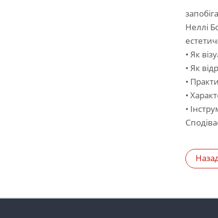
запобіг
Неллі Б
естетич
• Як ві
• Як ві
• Практ
• Харак
• Інстр
Сподіва
Наза