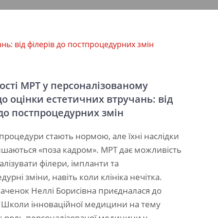
нь: від філерів до постпроцедурних змін
сті МРТ у персоналізованому
до оцінки естетичних втручань: від
 до постпроцедурних змін
 процедури стають нормою, але їхні наслідки
ишаються «поза кадром». МРТ дає можливість
алізувати філери, імпланти та
урні зміни, навіть коли клініка нечітка.
Саченок Неллі Борисівна приєдналася до
д Школи інноваційної медицини на тему
ng: роль персоналізованої медицини у