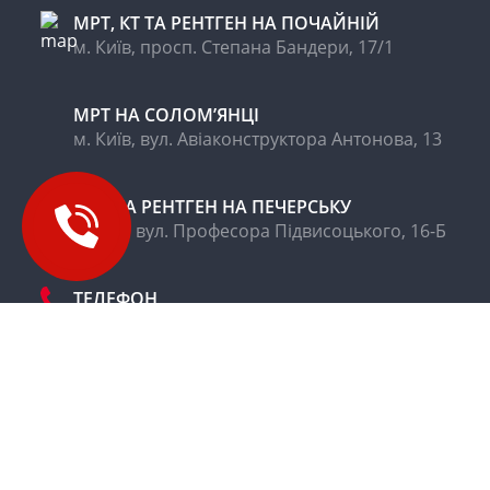
МРТ, КТ ТА РЕНТГЕН НА ПОЧАЙНІЙ
м. Київ, просп. Степана Бандери, 17/1
МРТ НА CОЛОМ’ЯНЦІ
м. Київ, вул. Авіаконструктора Антонова, 13
МРТ ТА РЕНТГЕН НА ПЕЧЕРСЬКУ
м.Київ, вул. Професора Підвисоцького, 16-Б
ТЕЛЕФОН
+38 044 392-33-93
ЕЛЕКТРОННА ПОШТА
office@m24.ua