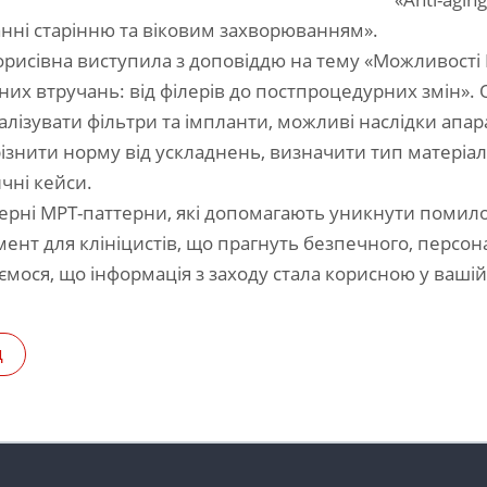
анні старінню та віковим захворюванням».
орисівна виступила з доповіддю на тему «Можливості 
них втручань: від філерів до постпроцедурних змін».
зуалізувати фільтри та імпланти, можливі наслідки апа
дрізнити норму від ускладнень, визначити тип матеріа
ичні кейси.
терні МРТ-паттерни, які допомагають уникнути помило
умент для клініцистів, що прагнуть безпечного, персон
ємося, що інформація з заходу стала корисною у вашій 
д