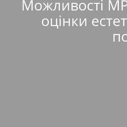
Можливості МРТ
оцінки естет
п