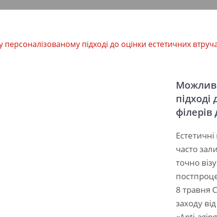
 персоналізованому підході до оцінки естетичних втруча
Можливо
підході 
філерів
Естетичні
часто зал
точно візу
постпроцед
8 травня 
заходу ві
«Anti-agi