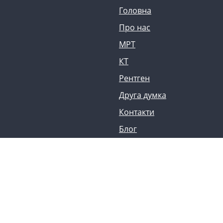
Головна
Про нас
МРТ
КТ
Рентген
Друга думка
Контакти
Блог
Кар`єра
Запис онлайн
Кар'єра в М24
Інтернатура
Зворотній зв'язок