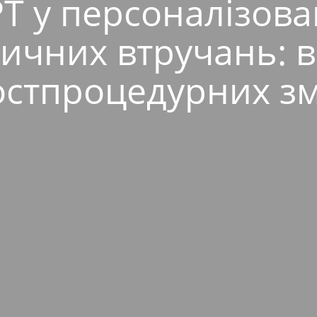
 у персоналізова
ичних втручань: в
остпроцедурних зм