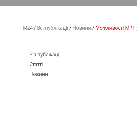
М24
/
Всі публікації
/
Новини
/
Можливості МРТ у
Всі публікації
Cтатті
Новини