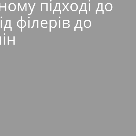
ному підході до
ід філерів до
ін