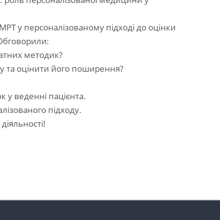
МРТ у персоналізованому підході до оцінки
 Обговорили:
ратних методик?
лу та оцінити його поширення?
к у веденні пацієнта.
алізованого підходу.
діяльності!