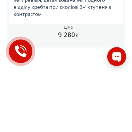
відділу хребта при сколіозі 3-4 ступеня з
контрастом
Ціна
9 280
₴
Чи можна рентген хребта
замінити МРТ?
Що покаже мрт шийного
відділу хребта?