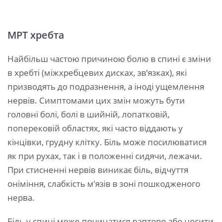
МРТ хребта
Найбільш частою причиною болю в спині є зміни
в хребті (міжхребцевих дисках, зв’язках), які
призводять до подразнення, а іноді ущемлення
нервів. Симптомами цих змін можуть бути
головні болі, болі в шийній, лопатковій,
поперековій областях, які часто віддають у
кінцівки, грудну клітку. Біль може посилюватися
як при рухах, так і в положенні сидячи, лежачи.
При стисненні нервів виникає біль, відчуття
оніміння, слабкість м’язів в зоні пошкодженого
нерва.
Біль у спині може починатися раптово або носити