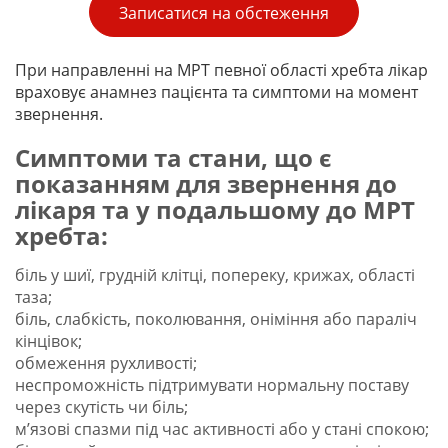
Записатися на обстеження
При направленні на МРТ певної області хребта лікар
враховує анамнез пацієнта та симптоми на момент
звернення.
Симптоми та стани, що є
показанням для звернення до
лікаря та у подальшому до МРТ
хребта:
біль у шиї, грудній клітці, попереку, крижах, області
таза;
біль, слабкість, поколювання, оніміння або параліч
кінцівок;
обмеження рухливості;
неспроможність підтримувати нормальну поставу
через скутість чи біль;
м’язові спазми під час активності або у стані спокою;