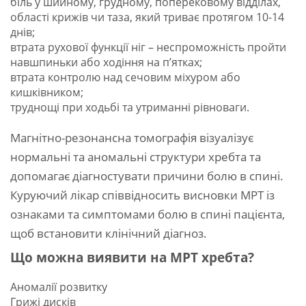
біль у шийному, грудному, поперековому відділах,
області крижів чи таза, який триває протягом 10-14
днів;
втрата рухової функції ніг – неспроможність пройти
навшпиньки або ходіння на п’ятках;
втрата контролю над сечовим міхуром або
кишківником;
труднощі при ходьбі та утриманні рівноваги.
Магнітно-резонансна томографія візуалізує
нормальні та аномальні структури хребта та
допомагає діагностувати причини болю в спині.
Куруючий лікар співвідносить висновки МРТ із
ознаками та симптомами болю в спині пацієнта,
щоб встановити клінічний діагноз.
Що можна виявити на МРТ хребта?
Аномалії розвитку
Грижі дисків