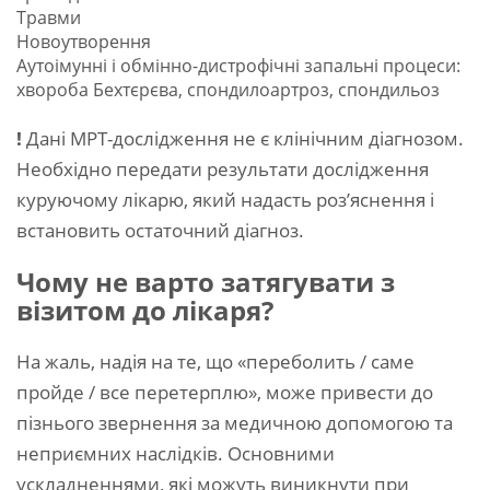
Травми
Новоутворення
Аутоімунні і обмінно-дистрофічні запальні процеси:
хвороба Бехтєрєва, спондилоартроз, спондильоз
!
Дані МРТ-дослідження не є клінічним діагнозом.
Необхідно передати результати дослідження
куруючому лікарю, який надасть роз’яснення і
встановить остаточний діагноз.
Чому не варто затягувати з
візитом до лікаря?
На жаль, надія на те, що «переболить / саме
пройде / все перетерплю», може привести до
пізнього звернення за медичною допомогою та
неприємних наслідків. Основними
ускладненнями, які можуть виникнути при