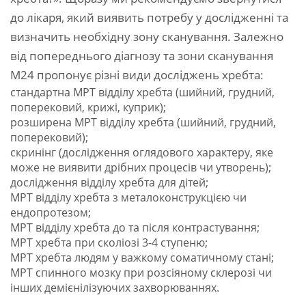
до лікаря, який виявить потребу у дослідженні та
визначить необхідну зону сканування. Залежно
від попереднього діагнозу та зони сканування
М24 пропонує різні види досліджень хребта:
стандартна МРТ відділу хребта (шийний, грудний,
поперековий, крижі, куприк);
розширена МРТ відділу хребта (шийний, грудний,
поперековий);
скринінг (дослідження оглядового характеру, яке
може не виявити дрібних процесів чи утворень);
дослідження відділу хребта для дітей;
МРТ відділу хребта з металоконструкцією чи
ендопротезом;
МРТ відділу хребта до та після контрастування;
МРТ хребта при сколіозі 3-4 ступеню;
МРТ хребта людям у важкому соматичному стані;
МРТ спинного мозку при розсіяному склерозі чи
інших демієнілізуючих захворюваннях.