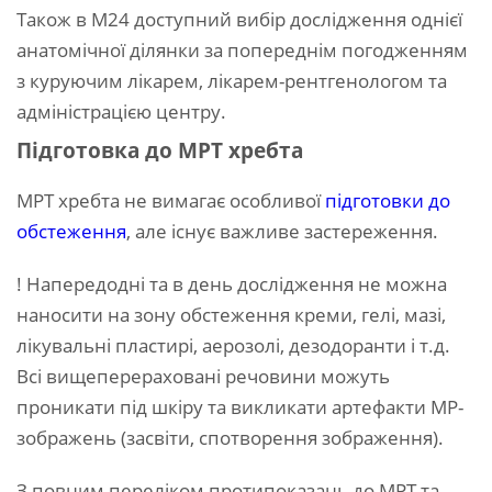
Також в М24 доступний вибір дослідження однієї
анатомічної ділянки за попереднім погодженням
з куруючим лікарем, лікарем-рентгенологом та
адміністрацією центру.
Підготовка до МРТ хребта
МРТ хребта не вимагає особливої
підготовки до
обстеження
, але існує важливе застереження.
! Напередодні та в день дослідження не можна
наносити на зону обстеження креми, гелі, мазі,
лікувальні пластирі, аерозолі, дезодоранти і т.д.
Всі вищеперераховані речовини можуть
проникати під шкіру та викликати артефакти МР-
зображень (засвіти, спотворення зображення).
З повним переліком протипоказань до МРТ та