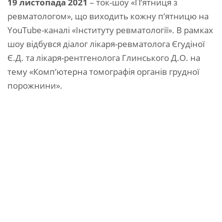
19 листопада 2021
– ток-шоу «П’ятниця з
ревматологом», що виходить кожну п’ятницю на
YouTube-каналі «Інституту ревматології». В рамках
шоу відбувся діалог лікаря-ревматолога Єгудіної
Є.Д. та лікаря-рентгенолога Глинського Д.О. на
тему «Комп’ютерна томографія органів грудної
порожнини».