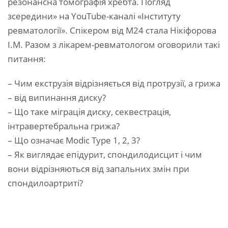
резонансна томографія хребта. Погляд
зсередини» на YouTube-каналі «Інституту
ревматології». Спікером від М24 стала Нікіфорова
І.М. Разом з лікарем-ревматологом оговорили такі
питання:
– Чим екструзія відрізняється від протрузії, а грижа
– від випинання диску?
– Що таке міграція диску, секвестрація,
інтравертебральна грижа?
– Що означає Modic Type 1, 2, 3?
– Як виглядає епідурит, спондилодисцит і чим
вони відрізняються від запальних змін при
спондилоартриті?