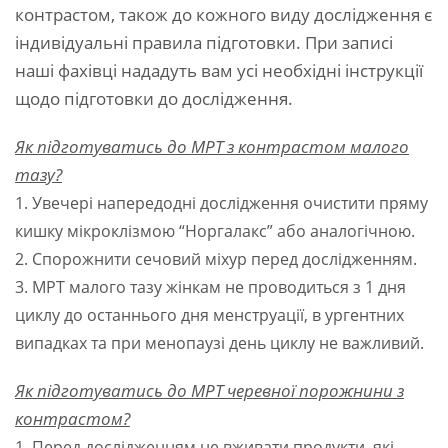
контрастом, також до кожного виду дослідження є
індивідуальні правила підготовки. При записі
наші фахівці нададуть вам усі необхідні інструкції
щодо підготовки до дослідження.
Як підготуватись до МРТ з контрастом малого
тазу?
1. Увечері напередодні дослідження очистити пряму
кишку мікроклізмою “Норгалакс” або аналогічною.
2. Спорожнити сечовий міхур перед дослідженням.
3. МРТ малого тазу жінкам не проводиться з 1 дня
циклу до останнього дня менструації, в ургентних
випадках та при менопаузі день циклу не важливий.
Як підготуватись до
МРТ черевної порожнини
з
контрастом?
1. Перед дослідженням не вживати продукти, які