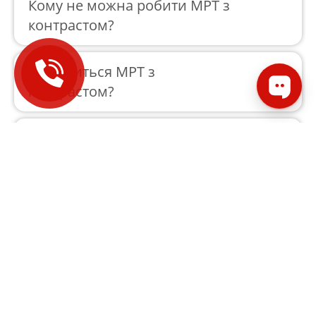
Кому не можна робити МРТ з
контрастом?
Як робиться МРТ з
контрастом?
У чому різниця МРТ з
контрастом та без?
Як готовитися до МРТ з
контрастом?
Чим шкідлива МРТ із
контрастом?