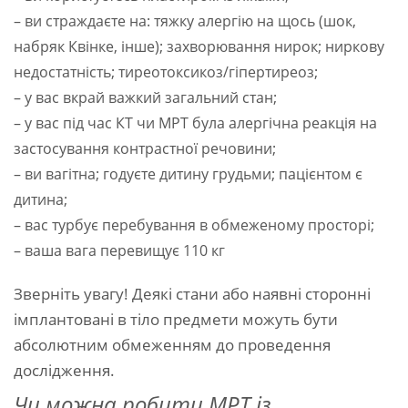
– ви страждаєте на: тяжку алергію на щось (шок,
набряк Квінке, інше); захворювання нирок; ниркову
недостатність; тиреотоксикоз/гіпертиреоз;
– у вас вкрай важкий загальний стан;
– у вас під час КТ чи МРТ була алергічна реакція на
застосування контрастної речовини;
– ви вагітна; годуєте дитину грудьми; пацієнтом є
дитина;
– вас турбує перебування в обмеженому просторі;
– ваша вага перевищує 110 кг
Зверніть увагу! Деякі стани або наявні сторонні
імплантовані в тіло предмети можуть бути
абсолютним обмеженням до проведення
дослідження.
Чи можна робити МРТ із