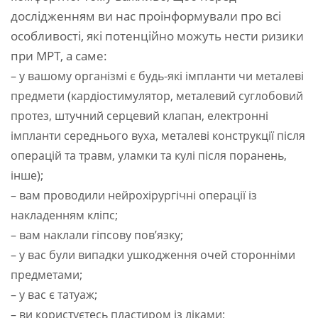
дослідженням ви нас проінформували про всі
особливості, які потенційно можуть нести ризики
при МРТ, а саме:
– у вашому організмі є будь-які імпланти чи металеві
предмети (кардіостимулятор, металевий суглобовий
протез, штучний серцевий клапан, електронні
імпланти середнього вуха, металеві конструкції після
операцій та травм, уламки та кулі після поранень,
інше);
– вам проводили нейрохірургічні операції із
накладенням кліпс;
– вам наклали гіпсову пов’язку;
– у вас були випадки ушкодження очей сторонніми
предметами;
– у вас є татуаж;
– ви користуєтесь пластиром із ліками;